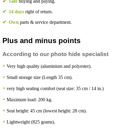
✔
Safe
buying and paying.
✔
14 days
right of return.
✔
Own
parts & service department.
Plus and minus points
According to our photo hide specialist
+
Very high quality (aluminium and polyester).
+
Small storage size (Length 35 cm).
+
very high seating comfort (seat size: 35 cm / 14 in.)
+
Maximum load: 200 kg.
+
Seat height: 45 cm (lowest height: 28 cm).
+
Lightweight (825 grams).