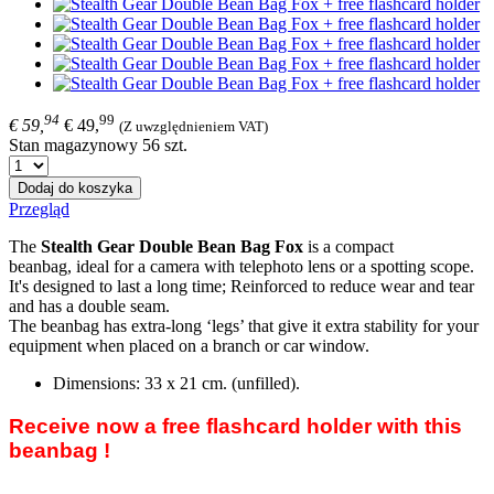
94
99
€ 59,
€ 49,
(Z uwzględnieniem VAT)
Stan magazynowy 56 szt.
Dodaj do koszyka
Przegląd
The
Stealth Gear
Double Bean Bag Fox
is a compact
beanbag,
ideal for a camera with telephoto lens or a spotting scope.
It's
designed to last a long time; Reinforced to reduce wear and tear
and has a double seam.
The beanbag has extra-long ‘legs’ that give it extra stability for your
equipment when placed on a branch or car window.
Dimensions:
33 x 21
cm. (unfilled).
Receive now a
free flashcard holder
with this
beanbag !